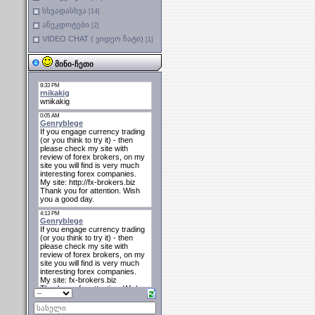
სხვადასხვა
[14]
ანეკდოტები
[2]
VIDEO CHAT ( ვიდეო ჩატი)
[1]
მინი-ჩეთი