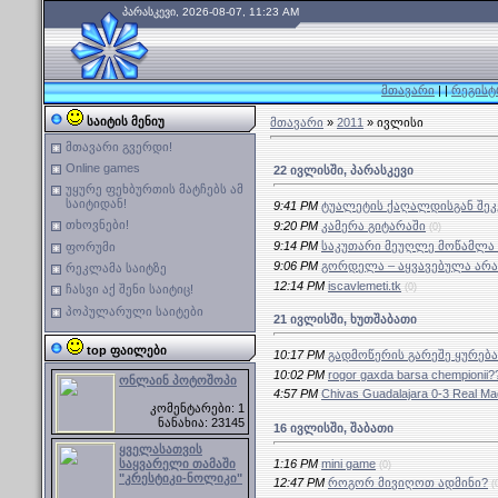
პარასკევი, 2026-08-07, 11:23 AM
მთავარი
|
|
რეგისტ
საიტის მენიუ
მთავარი
»
2011
»
ივლისი
მთავარი გვერდი!
Online games
22 ივლისში, პარასკევი
უყურე ფეხბურთის მატჩებს ამ
საიტიდან!
9:41 PM
ტუალეტის ქაღალდისგან შეკ
თხოვნები!
9:20 PM
კამერა გიტარაში
(0)
9:14 PM
საკუთარი მეუღლე მოწამლა 
ფორუმი
9:06 PM
გორდელა – აყვავებულა არა
რეკლამა საიტზე
12:14 PM
iscavlemeti.tk
(0)
ჩასვი აქ შენი საიტიც!
პოპულარული საიტები
21 ივლისში, ხუთშაბათი
top ფაილები
10:17 PM
გადმოწერის გარეშე ყურებ
10:02 PM
rogor gaxda barsa chempionii?
ონლაინ პოტოშოპი
4:57 PM
Chivas Guadalajara 0-3 Real M
კომენტარები: 1
ნანახია: 23145
16 ივლისში, შაბათი
ყველასათვის
1:16 PM
mini game
საყვარელი თამაში
(0)
"კრესტიკი-ნოლიკი"
12:47 PM
როგორ მივიღოთ ადმინი?
(