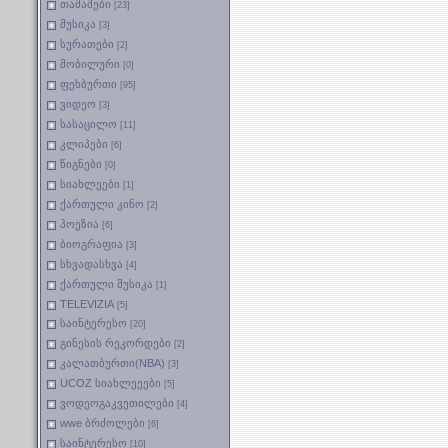
თამაშები
[23]
მუსიკა
[3]
სურათები
[2]
მობილური
[0]
ფეხბურთი
[95]
ვიდეო
[3]
სასაცილო
[11]
კლიპები
[6]
წიგნები
[0]
სიახლეები
[1]
ქართული კინო
[2]
პოეზია
[6]
ბიოგრაფია
[3]
სხვადასხვა
[4]
ქართული მუსიკა
[1]
TELEVIZIA
[5]
საინტერესო
[20]
გინესის რეკორდები
[2]
კალათბურთი(NBA)
[3]
UCOZ სიახლეეები
[5]
ვოდეოგაკვეთილები
[4]
wwe ბრძოლები
[6]
საინტერესო
[10]