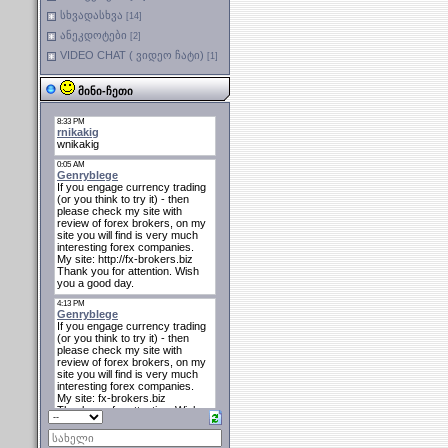
სხვადასხვა
[14]
ანეკდოტები
[2]
VIDEO CHAT ( ვიდეო ჩატი)
[1]
მინი-ჩეთი