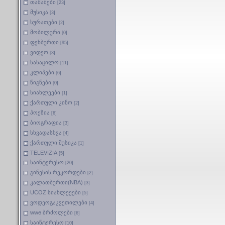
თამაშები
[23]
მუსიკა
[3]
სურათები
[2]
მობილური
[0]
ფეხბურთი
[95]
ვიდეო
[3]
სასაცილო
[11]
კლიპები
[6]
წიგნები
[0]
სიახლეები
[1]
ქართული კინო
[2]
პოეზია
[6]
ბიოგრაფია
[3]
სხვადასხვა
[4]
ქართული მუსიკა
[1]
TELEVIZIA
[5]
საინტერესო
[20]
გინესის რეკორდები
[2]
კალათბურთი(NBA)
[3]
UCOZ სიახლეეები
[5]
ვოდეოგაკვეთილები
[4]
wwe ბრძოლები
[6]
საინტერესო
[10]