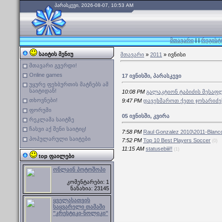
პარასკევი, 2026-08-07, 10:53 AM
მთავარი
|
|
რეგისტ
საიტის მენიუ
მთავარი
»
2011
»
ივნისი
მთავარი გვერდი!
Online games
17 ივნისში, პარასკევი
უყურე ფეხბურთის მატჩებს ამ
საიტიდან!
10:08 PM
გალაკტიონ ტაბიძის მესაფლავე
თხოვნები!
9:47 PM
დავეხმაროთ ქეთი ჯოხარიძეს
ფორუმი
05 ივნისში, კვირა
რეკლამა საიტზე
ჩასვი აქ შენი საიტიც!
7:58 PM
Raul Gonzalez 2010\2011-Blanc
პოპულარული საიტები
7:52 PM
Top 10 Best Players Soccer
(0)
11:15 AM
statusebiii!!
(1)
top ფაილები
ონლაინ პოტოშოპი
კომენტარები: 1
ნანახია: 23145
ყველასათვის
საყვარელი თამაში
"კრესტიკი-ნოლიკი"