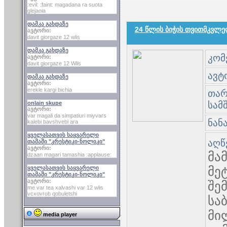
:evil: :faint: magadana ra suota
glejaoia
დამკა გახდაზე
24 წლის ბიჭის თვითმკვლ
ავტორი:
davit giorgaze 12 wlis
დამკა გახდაზე
კომ
ავტორი:
davit giorgaze 12 Wlis
ავტო
დამკა გახდაზე
ავტორი:
erekle kargi bichia
თარი
onlain skupe
სამ
ავტორი:
var magali da simpatiuri miyvars
ნან
kalebi bavshvebi ara
ყველასათვის საყვარელი
აღწ
თამაში "კრესტიკი-ნოლიკი"
ავტორი:
მა
dzaan magari tamashia :applause:
ყველასათვის საყვარელი
მე
თამაში "კრესტიკი-ნოლიკი"
ავტორი:
შე
me var tea xalvashi var 12 wlis
vcxovrob qobuletshi
სა
მი
media player