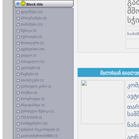
გა
Block title
მშ
ფილმები
[10]
სჭ
პროგრამები
[8]
თამაშები
[23]
მუსიკა
[3]
სურათები
[2]
მობილური
[0]
ფეხბურთი
[95]
ვიდეო
[3]
სასაცილო
[11]
კლიპები
[6]
მგლისგან დაგლეჯი
წიგნები
[0]
სიახლეები
[1]
კომ
ქართული კინო
[2]
პოეზია
[6]
ავტო
ბიოგრაფია
[3]
სხვადასხვა
[4]
თარი
ქართული მუსიკა
[1]
სამ
TELEVIZIA
[5]
საინტერესო
ნან
[20]
გინესის რეკორდები
[2]
კალათბურთი(NBA)
აღწ
[3]