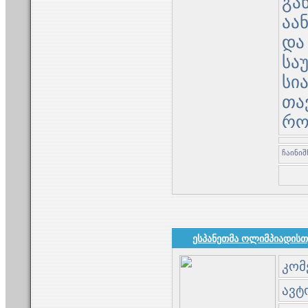
გა
აა
და
სა
სი
თა
რო
ესპანეთმა ოლიმპიადისთ
კომ
ავტო