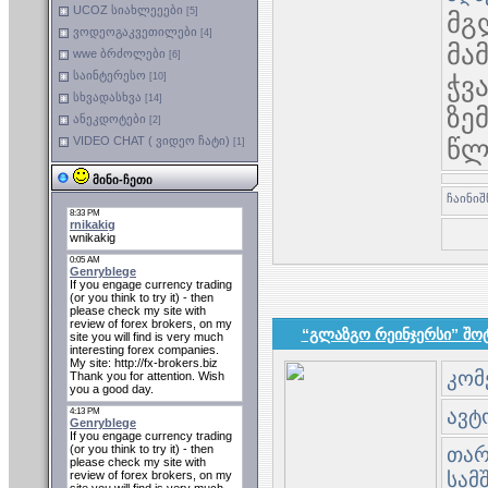
UCOZ სიახლეეები
[5]
მგ
ვოდეოგაკვეთილები
[4]
მა
wwe ბრძოლები
[6]
საინტერესო
[10]
ჭვ
სხვადასხვა
[14]
ზე
ანეკდოტები
[2]
VIDEO CHAT ( ვიდეო ჩატი)
წლ
[1]
მინი-ჩეთი
“გლაზგო რეინჯერსი” შო
კომ
ავტო
თარი
სამ