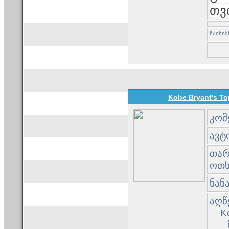
თვ
Kobe Bryant's To
კომ
ავტო
თარი
ოთხ
ნან
აღწ
K