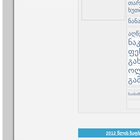
თარი
ხუთ
ნან
აღწ
ნა
ფე
გა
ოლ
გა
2012 წლის ზაფ