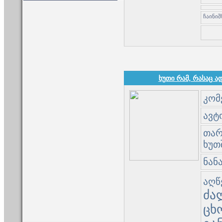
ხუთი რამ, რასაც ად
კომ
ავტო
თარი
ხუთ
ნან
აღწ
ძა
ცხ