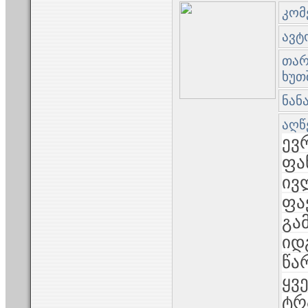
კომ
ავტო
თარი
ხუთ
ნან
აღწ
ევ
ფა
ივ
ფა
გა
იდ
წა
ყვ
ტრ