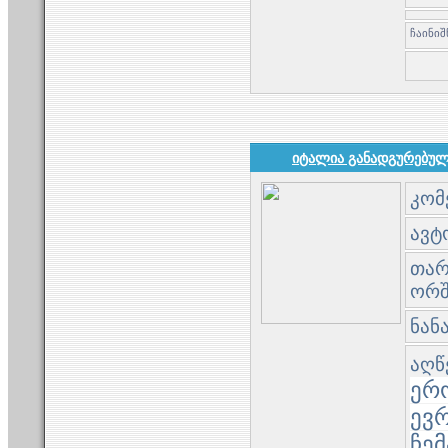
იტალია განადგურებულ
კომ
ავტო
თარი
ორშ
ნან
აღწ
ერ
ევ
ჩემ