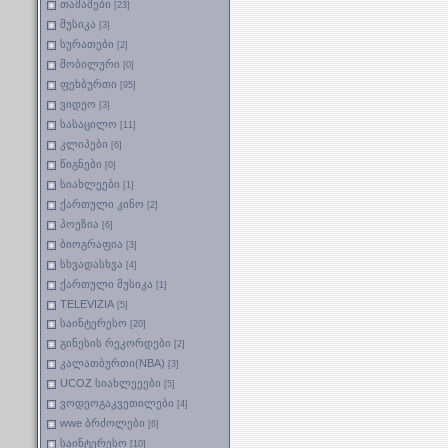
თამაშები
[23]
მუსიკა
[3]
სურათები
[2]
მობილური
[0]
ფეხბურთი
[95]
ვიდეო
[3]
სასაცილო
[11]
კლიპები
[6]
წიგნები
[0]
სიახლეები
[1]
ქართული კინო
[2]
პოეზია
[6]
ბიოგრაფია
[3]
სხვადასხვა
[4]
ქართული მუსიკა
[1]
TELEVIZIA
[5]
საინტერესო
[20]
გინესის რეკორდები
[2]
კალათბურთი(NBA)
[3]
UCOZ სიახლეეები
[5]
ვოდეოგაკვეთილები
[4]
wwe ბრძოლები
[6]
საინტერესო
[10]