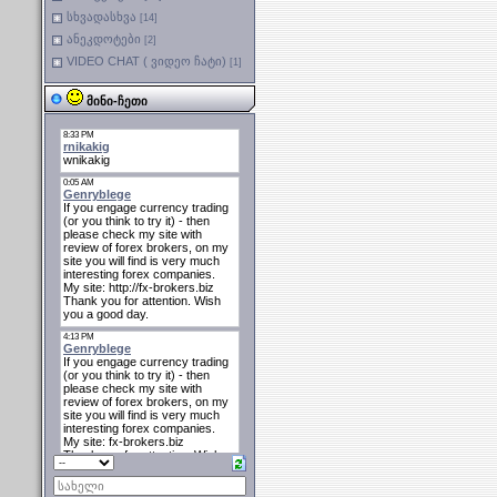
სხვადასხვა
[14]
ანეკდოტები
[2]
VIDEO CHAT ( ვიდეო ჩატი)
[1]
მინი-ჩეთი